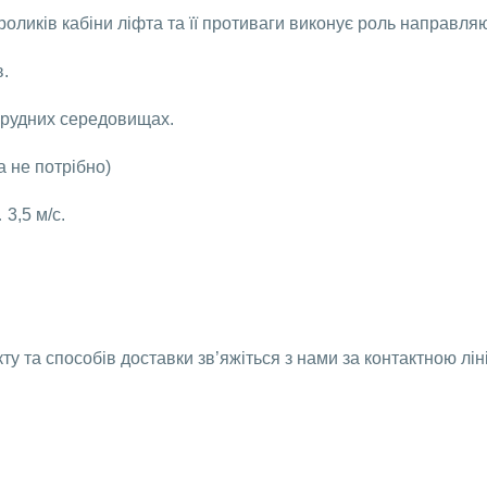
роликів кабіни ліфта та її противаги виконує роль направля
в.
 брудних середовищах.
 не потрібно)
3,5 м/с.
ту та способів доставки зв’яжіться з нами за контактною лі